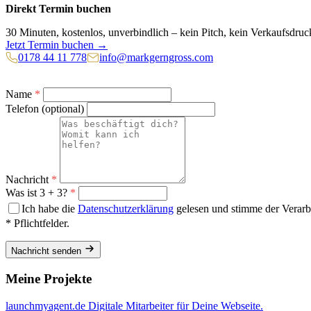
Direkt Termin buchen
30 Minuten, kostenlos, unverbindlich – kein Pitch, kein Verkaufsdruck
Jetzt Termin buchen →
0178 44 11 778
info@markgerngross.com
Name
*
Telefon
(optional)
Nachricht
*
Was ist 3 + 3?
*
Ich habe die
Datenschutzerklärung
gelesen und stimme der Verarb
* Pflichtfelder.
Nachricht senden
Meine Projekte
launchmyagent.de
Digitale Mitarbeiter für Deine Webseite.